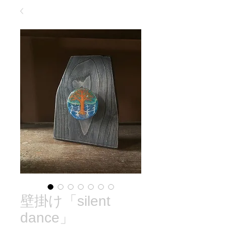
壁掛け「silent
dance」