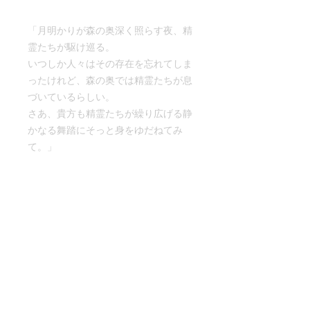
「月明かりが森の奥深く照らす夜、精
霊たちが駆け巡る。
いつしか人々はその存在を忘れてしま
ったけれど、森の奥では精霊たちが息
づいているらしい。
さあ、貴方も精霊たちが繰り広げる静
かなる舞踏にそっと身をゆだねてみ
て。」
※額のように壁に掛けられる他、付属
の木の棒を差し込むと自立させて飾る
こともできます。
※ガラスと木の板はマグネットで留め
る仕様です。
サイズ