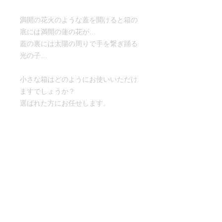
満開の花火のような蓋を開けると箱の
底には満開の蓮の花が…
蓋の裏には太陽の周りで手を繋ぎ踊る
光の子…
小さな箱はどのようにお使いいただけ
ますでしょうか？
選ばれた方にお任せします。
サイズ
ガラス：縦40㎜×横40㎜×高さ26㎜
配送方法
重さ60g（内径32㎜×32㎜×1８㎜）