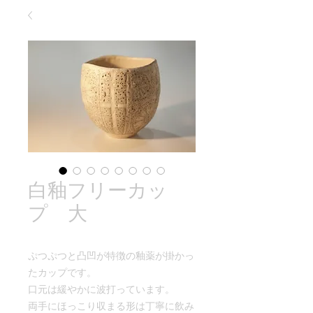
白釉フリーカッ
プ 大
ぷつぷつと凸凹が特徴の釉薬が掛かっ
たカップです。
口元は緩やかに波打っています。
両手にほっこり収まる形は丁寧に飲み