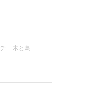
チ 木と鳥
.5cm 奥行き4cm 重さ約60g
全国一律520円です）又は宅急便
下さい。