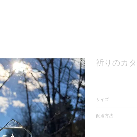
祈りのカタ
サイズ
ガラス:高さ約7cm 横4
配送方法
レターパックプラス（
のどちらかをお選び