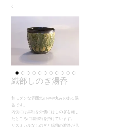
織部しのぎ湯呑
和モダンな雰囲気のやや丸みのある湯
呑です。
内側には黒釉を外側にはしのぎを施し
たところに織部釉を掛けています。
リズミカルなしのぎと緑釉の濃淡が見