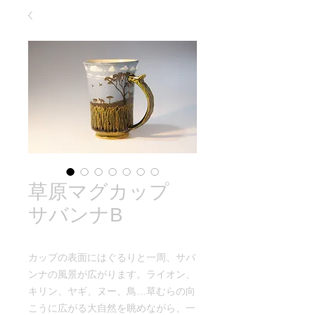
草原マグカップ
サバンナB
カップの表面にはぐるりと一周、サバ
ンナの風景が広がります。ライオン、
キリン、ヤギ、ヌー、鳥…草むらの向
こうに広がる大自然を眺めながら、一