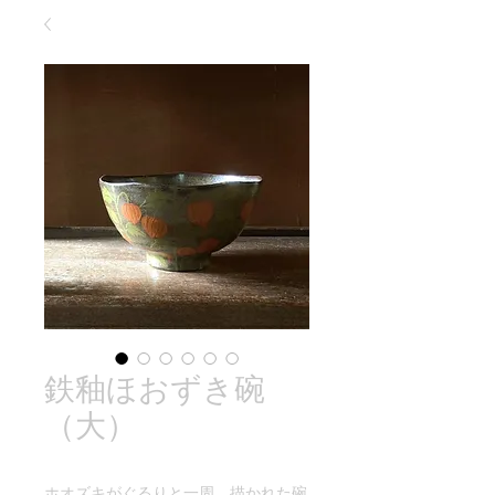
鉄釉ほおずき碗
（大）
ホオズキがぐるりと一周、描かれた碗