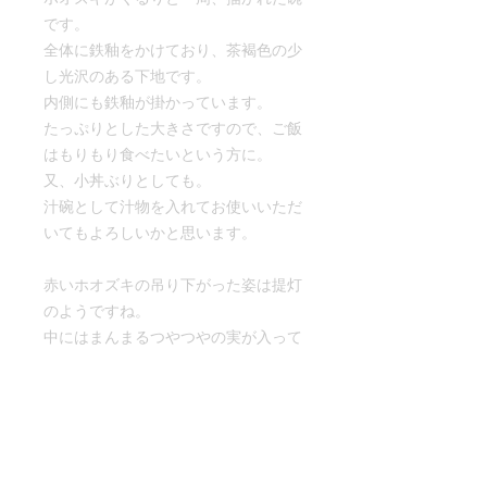
です。
全体に鉄釉をかけており、茶褐色の少
し光沢のある下地です。
内側にも鉄釉が掛かっています。
たっぷりとした大きさですので、ご飯
はもりもり食べたいという方に。
又、小丼ぶりとしても。
汁碗として汁物を入れてお使いいただ
いてもよろしいかと思います。
赤いホオズキの吊り下がった姿は提灯
のようですね。
中にはまんまるつやつやの実が入って
いて、子供の頃、ホオズキを鳴らす遊
びをしたことを思い出します。なんで
も平安時代からホオズキを鳴らす遊び
があったとか…
今は食用で美味しいホオズキもありま