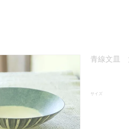
青線文皿 
サイズ
陶器：直径約20㎝ 高