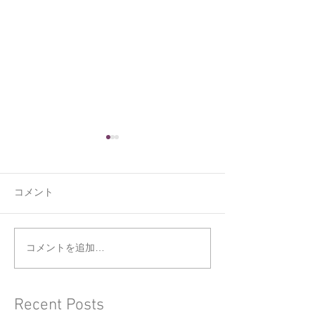
コメント
くうの新しい寝床
ジョウビタキと
コメントを追加…
Recent Posts