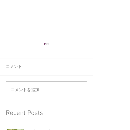
コメント
くうの新しい寝床
ジョウビタキと
コメントを追加…
Recent Posts