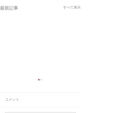
すべて表示
最新記事
コメント
くうの新しい寝床
ジョウビタキと