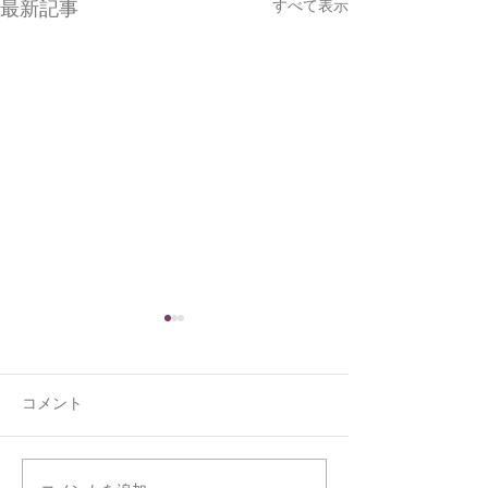
すべて表示
最新記事
コメント
くうの新しい寝床
ジョウビタキと