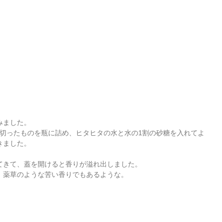
みました。
に切ったものを瓶に詰め、ヒタヒタの水と水の1割の砂糖を入れてよ
きました。
てきて、蓋を開けると香りが溢れ出しました。
、薬草のような苦い香りでもあるような。