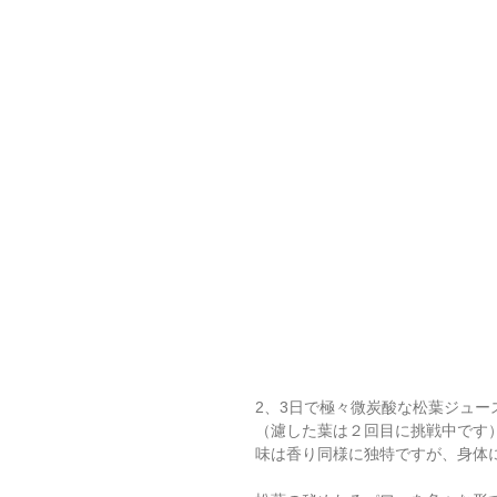
2、3日で極々微炭酸な松葉ジュ
（濾した葉は２回目に挑戦中です
味は香り同様に独特ですが、身体