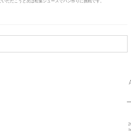
でいただこうと次は松葉ジュースでパン作りに挑戦です。
2
2