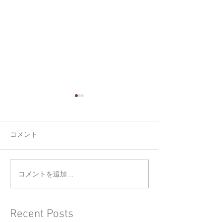
コメント
くうの新しい寝床
ジョウビタキと
コメントを追加…
Recent Posts