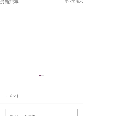
すべて表示
最新記事
コメント
くうの新しい寝床
ジョウビタキと