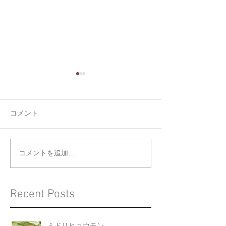
コメント
くうの新しい寝床
ジョウビタキと
コメントを追加…
Recent Posts
ミドリヒョウモン