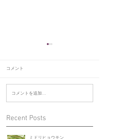
コメント
くうの新しい寝床
ジョウビタキと
コメントを追加…
Recent Posts
ミドリヒョウモン