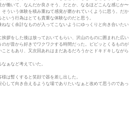
覚が働いて、なんだか良さそう、だとか、なるほどこんな感じか〜
。そういう体験を積み重ねて感覚が磨かれていくように思う。だか
るという行為はとても貴重な体験なのだと思う。
兼ねなく余計なものが入ってこないようにゆっくりと向き合いたい
に挨拶をした後は放っておいてもらい、沢山のものに囲まれた広い
うのが昔から好きでワクワクする時間だった。ビビッとくるものが
いこともあり、又次回あれはまだあるだろうかとドキドキしながら
るなぁなど考えていた。
客様は暫くすると笑顔で器を差し出した。
安心して向き合えるような場でありたいなぁと改めて思うのであっ