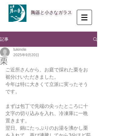
陶器と小さなガラス
記事
tukinote
2025年9月20日
栗
ご近所さんから、お庭で採れた栗をお
裾分けいただきました。
今年は特に大きくて立派に実ったそう
です。
まずは包丁で先端の尖ったところに十
文字の切り込みを入れ、冷凍庫に一晩
置きます。
翌日、鍋にたっぷりのお湯を沸かし栗
を入れて、再び沸騰してから3分ほど茹