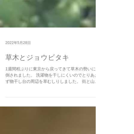
2022年5月28日
草木とジョウビタキ
1週間程ぶりに東京から戻ってきて草木の勢いに圧
倒されました。 洗濯物を干しにくいのでとりあえ
ず物干し台の周辺を草むしりしました。 街と山の
大きな環境の変化に頭と身体が時差ボケの様な感
じです。 先日の事ですが、東京へ向かう日の朝、
軒下の巣からジョウビタキの雛が巣立ちました。...