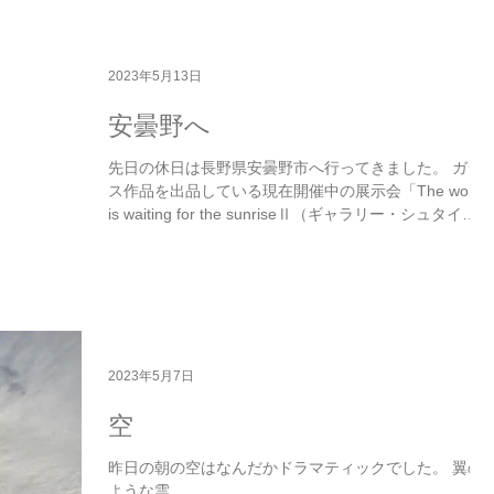
2023年5月13日
安曇野へ
先日の休日は長野県安曇野市へ行ってきました。 ガラ
ス作品を出品している現在開催中の展示会「The world
is waiting for the sunriseⅡ（ギャラリー・シュタイ
ネ）」を見て来ました。 快晴でした。田んぼに水が張
り、空気が清々しかったです。...
2023年5月7日
空
昨日の朝の空はなんだかドラマティックでした。 翼の
ような雲