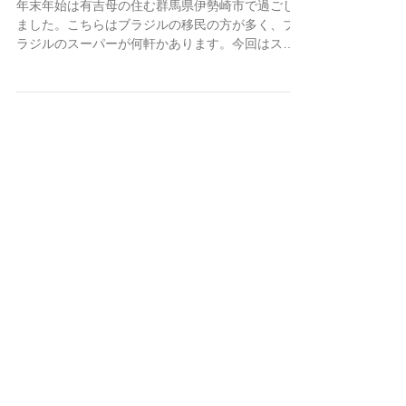
フェイジョアーダ
年末年始は有吉母の住む群馬県伊勢崎市で過ごし
ました。こちらはブラジルの移民の方が多く、ブ
ラジルのスーパーが何軒かあります。今回はスー
パーに初潜入してきました。 スーパー内はお客さ
んも店員さんもほぼブラジル人でした。店内には
見慣れない食料品や大きな肉の塊、渦巻きのソー
セージが...
Recent Posts
ミドリヒョウモン