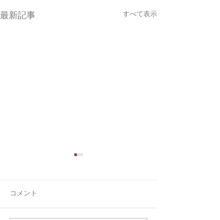
すべて表示
最新記事
コメント
くうの新しい寝床
ジョウビタキと