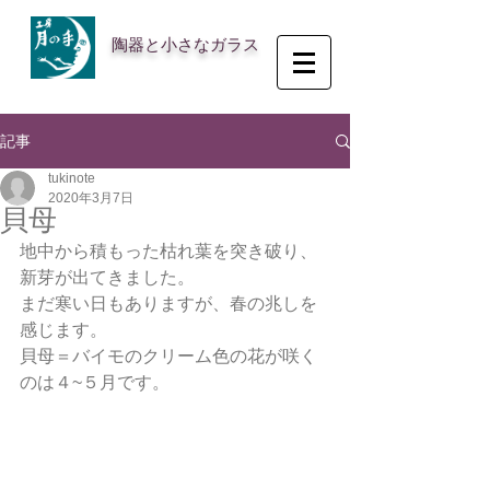
陶器と小さなガラス
記事
tukinote
2020年3月7日
貝母
地中から積もった枯れ葉を突き破り、
新芽が出てきました。
まだ寒い日もありますが、春の兆しを
感じます。
貝母＝バイモのクリーム色の花が咲く
のは４~５月です。