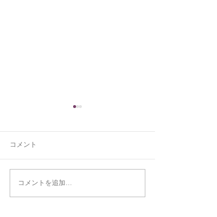
コメント
くうの新しい寝床
ジョウビタキと
コメントを追加…