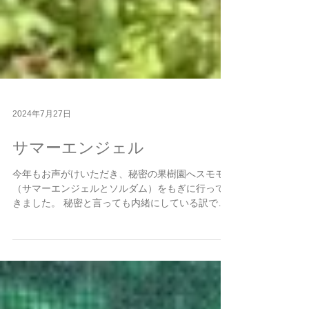
2024年7月27日
サマーエンジェル
今年もお声がけいただき、秘密の果樹園へスモモ
（サマーエンジェルとソルダム）をもぎに行って
きました。 秘密と言っても内緒にしている訳では
ないのですが、看板は無く、宣伝もしていません
し、ほぼ見つけられない場所にあります。 暴風雨
や虫の被害をくぐり抜け、太陽を燦々と浴びたス
モモは...