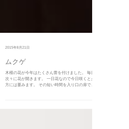
2015年8月21日
ムクゲ
木槿の花が今年はたくさん蕾を付けました。 毎日
次々に花が開きます。 一日花なので今日咲くと夕
方には萎みます。 その短い時間を入り口の扉で訪
れる人を歓迎しています。